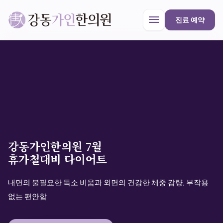
menu
진료 예약
강동가인한의원
close
한의원 안내
강동가인한의원 7월
진료과목
휴가철대비 다이어트
내면의 불필요한 독소 비움과 외면의 건강한 체중 감량, 부작용
프로모션
없는 편안함