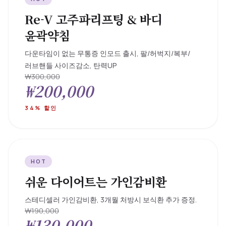
Re-V 고주파리프팅 & 바디
윤곽약침
다운타임이 없는 무통증 인모드 출시, 팔/허벅지/복부/
러브핸들 사이즈감소, 탄력UP
₩300,000
₩200,000
34% 할인
HOT
쉬운 다이어트는 가인감비환
스테디셀러 가인감비환, 3개월 처방시 보식환 추가 증정.
₩190,000
₩130,000