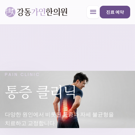
menu
진료 예약
강동가인한의원
close
한의원 안내
PAIN CLINIC
통증 클리닉
진료과목
프로모션
다양한 원인에서 비롯된 통증과 자세 불균형을
치료하고 교정합니다.