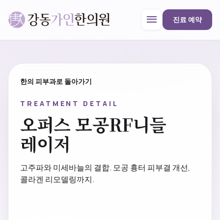
menu
진료 예약
강동가인한의원
close
한의 피부과로 돌아가기
TREATMENT DETAIL
한의원 안내
오퍼스 모공RF니들
레이저
진료과목
고주파와 미세바늘의 결합. 모공 흉터 피부결 개선,
콜라겐 리모델링까지.
프로모션
예약 CTA