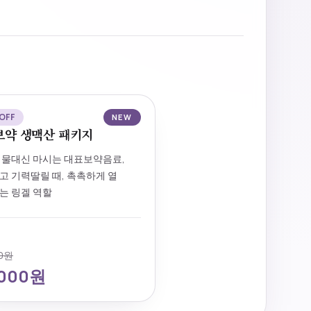
OFF
NEW
보약 생맥산 패키지
 물대신 마시는 대표보약음료,
고 기력딸릴 때, 촉촉하게 열
는 링겔 역할
가
00원
,000원