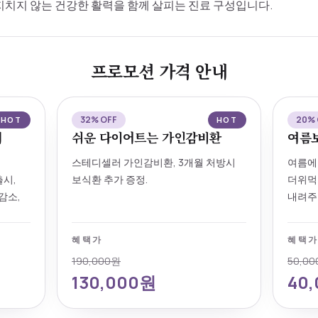
지치지 않는 건강한 활력을 함께 살피는 진료 구성입니다.
프로모션 가격 안내
32% OFF
20% 
HOT
HOT
디
쉬운 다이어트는 가인감비환
여름
스테디셀러 가인감비환, 3개월 처방시
여름에
출시,
보식환 추가 증정.
더위먹
감소,
내려주
혜택가
혜택
190,000원
50,0
130,000원
40