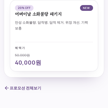
20% OFF
NEW
어버이날 소화불량 패키지
만성 소화불량, 담적병, 담적 제거, 위장 개선, 기력
보충
혜택가
50,000원
40,000원
arrow_back
프로모션 전체보기