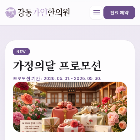
menu
진료 예약
강동가인한의원
close
NEW
가정의달 프로모션
한의원 안내
프로모션 기간 : 2026. 05. 01. - 2026. 05. 30.
진료과목
프로모션