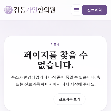
menu
진료 예약
강동가인한의원
close
404
페이지를 찾을 수
한의원 안내
없습니다.
진료과목
주소가 변경되었거나 아직 준비 중일 수 있습니다. 홈
또는 진료과목 페이지에서 다시 시작해 주세요.
프로모션
홈으로 이동
진료과목 보기