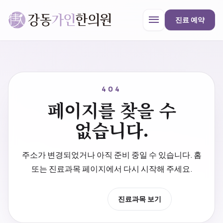
menu
진료 예약
강동가인한의원
close
404
페이지를 찾을 수
한의원 안내
없습니다.
진료과목
주소가 변경되었거나 아직 준비 중일 수 있습니다. 홈
또는 진료과목 페이지에서 다시 시작해 주세요.
프로모션
홈으로 이동
진료과목 보기