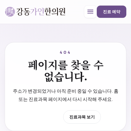
menu
진료 예약
강동가인한의원
close
404
페이지를 찾을 수
한의원 안내
없습니다.
진료과목
주소가 변경되었거나 아직 준비 중일 수 있습니다. 홈
또는 진료과목 페이지에서 다시 시작해 주세요.
프로모션
홈으로 이동
진료과목 보기