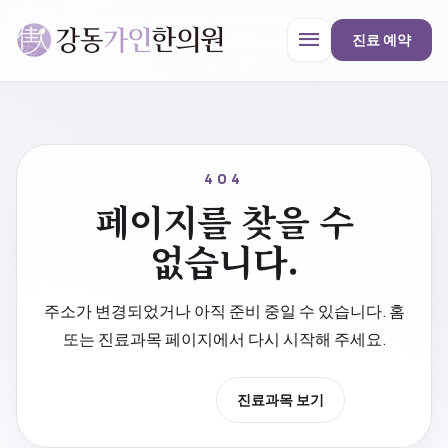
menu
진료 예약
강동가인한의원
close
404
페이지를 찾을 수
한의원 안내
없습니다.
진료과목
주소가 변경되었거나 아직 준비 중일 수 있습니다. 홈
또는 진료과목 페이지에서 다시 시작해 주세요.
프로모션
홈으로 이동
진료과목 보기