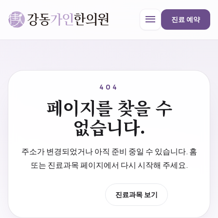
menu
진료 예약
강동가인한의원
close
404
페이지를 찾을 수
한의원 안내
없습니다.
진료과목
주소가 변경되었거나 아직 준비 중일 수 있습니다. 홈
또는 진료과목 페이지에서 다시 시작해 주세요.
프로모션
홈으로 이동
진료과목 보기