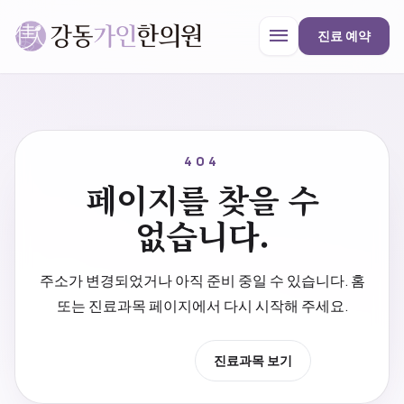
menu
진료 예약
강동가인한의원
close
404
페이지를 찾을 수
한의원 안내
없습니다.
진료과목
주소가 변경되었거나 아직 준비 중일 수 있습니다. 홈
또는 진료과목 페이지에서 다시 시작해 주세요.
프로모션
홈으로 이동
진료과목 보기