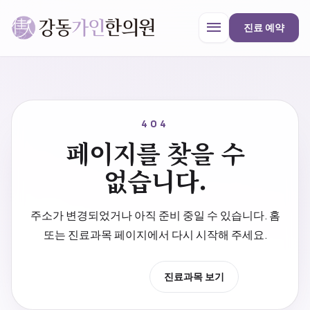
menu
진료 예약
강동가인한의원
close
404
페이지를 찾을 수
한의원 안내
없습니다.
진료과목
주소가 변경되었거나 아직 준비 중일 수 있습니다. 홈
또는 진료과목 페이지에서 다시 시작해 주세요.
프로모션
홈으로 이동
진료과목 보기