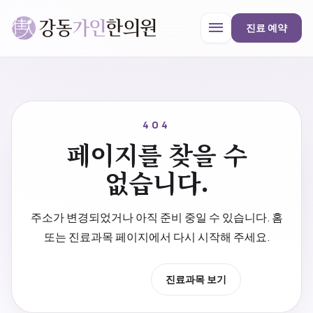
menu
진료 예약
강동가인한의원
close
404
페이지를 찾을 수
한의원 안내
없습니다.
진료과목
주소가 변경되었거나 아직 준비 중일 수 있습니다. 홈
또는 진료과목 페이지에서 다시 시작해 주세요.
프로모션
홈으로 이동
진료과목 보기