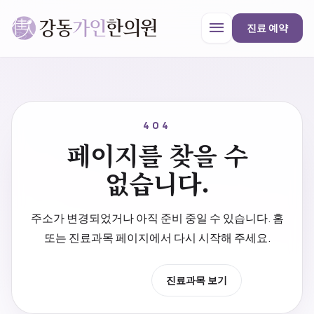
menu
진료 예약
강동가인한의원
close
404
페이지를 찾을 수
한의원 안내
없습니다.
진료과목
주소가 변경되었거나 아직 준비 중일 수 있습니다. 홈
또는 진료과목 페이지에서 다시 시작해 주세요.
프로모션
홈으로 이동
진료과목 보기