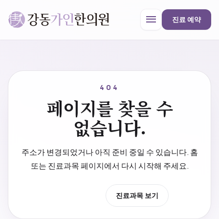
menu
진료 예약
강동가인한의원
close
404
페이지를 찾을 수
한의원 안내
없습니다.
진료과목
주소가 변경되었거나 아직 준비 중일 수 있습니다. 홈
또는 진료과목 페이지에서 다시 시작해 주세요.
프로모션
홈으로 이동
진료과목 보기