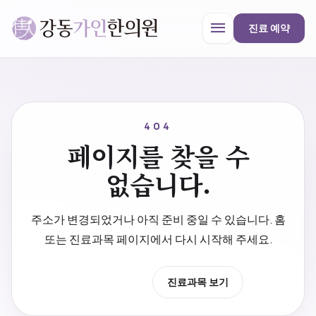
menu
진료 예약
강동가인한의원
close
404
페이지를 찾을 수
한의원 안내
없습니다.
진료과목
주소가 변경되었거나 아직 준비 중일 수 있습니다. 홈
또는 진료과목 페이지에서 다시 시작해 주세요.
프로모션
홈으로 이동
진료과목 보기