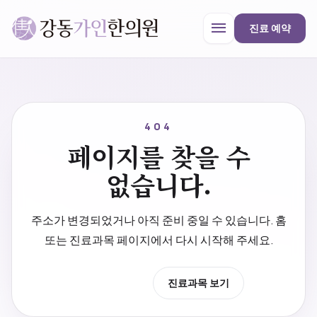
menu
진료 예약
강동가인한의원
close
404
페이지를 찾을 수
한의원 안내
없습니다.
진료과목
주소가 변경되었거나 아직 준비 중일 수 있습니다. 홈
또는 진료과목 페이지에서 다시 시작해 주세요.
프로모션
홈으로 이동
진료과목 보기