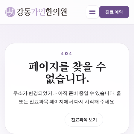
menu
진료 예약
강동가인한의원
close
404
페이지를 찾을 수
한의원 안내
없습니다.
진료과목
주소가 변경되었거나 아직 준비 중일 수 있습니다. 홈
또는 진료과목 페이지에서 다시 시작해 주세요.
프로모션
홈으로 이동
진료과목 보기