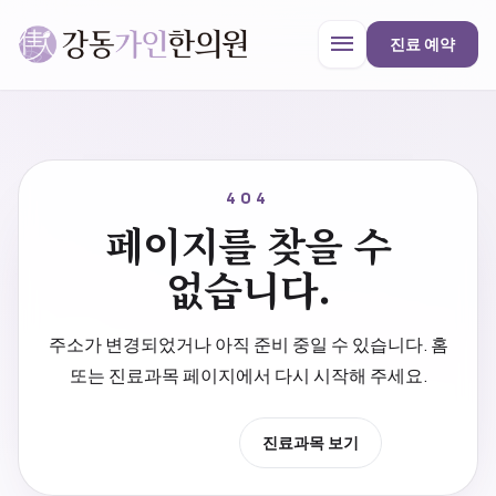
menu
진료 예약
강동가인한의원
close
404
페이지를 찾을 수
한의원 안내
없습니다.
진료과목
주소가 변경되었거나 아직 준비 중일 수 있습니다. 홈
또는 진료과목 페이지에서 다시 시작해 주세요.
프로모션
홈으로 이동
진료과목 보기