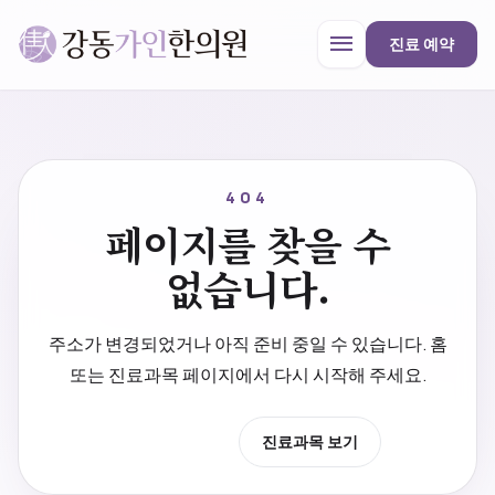
menu
진료 예약
강동가인한의원
close
404
페이지를 찾을 수
한의원 안내
없습니다.
진료과목
주소가 변경되었거나 아직 준비 중일 수 있습니다. 홈
또는 진료과목 페이지에서 다시 시작해 주세요.
프로모션
홈으로 이동
진료과목 보기