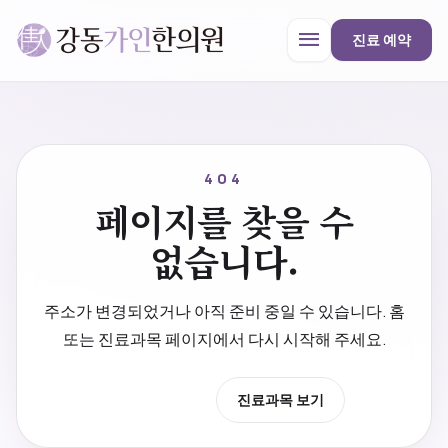
menu
진료 예약
강동가인한의원
close
404
페이지를 찾을 수
한의원 안내
없습니다.
진료과목
주소가 변경되었거나 아직 준비 중일 수 있습니다. 홈
또는 진료과목 페이지에서 다시 시작해 주세요.
프로모션
홈으로 이동
진료과목 보기