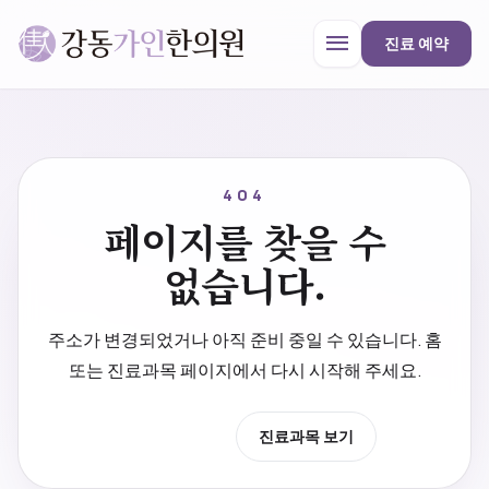
menu
진료 예약
강동가인한의원
close
404
페이지를 찾을 수
한의원 안내
없습니다.
진료과목
주소가 변경되었거나 아직 준비 중일 수 있습니다. 홈
또는 진료과목 페이지에서 다시 시작해 주세요.
프로모션
홈으로 이동
진료과목 보기