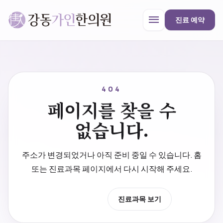
menu
진료 예약
강동가인한의원
close
404
페이지를 찾을 수
한의원 안내
없습니다.
진료과목
주소가 변경되었거나 아직 준비 중일 수 있습니다. 홈
또는 진료과목 페이지에서 다시 시작해 주세요.
프로모션
홈으로 이동
진료과목 보기