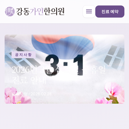
menu
진료 예약
강동가인한의원
close
공지사항
한의원 안내
2026년 3월 삼일절 공휴일
진료 안내
진료과목
공지사항
•
2026.02.28.
프로모션