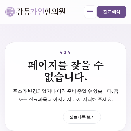
menu
진료 예약
강동가인한의원
close
404
페이지를 찾을 수
한의원 안내
없습니다.
진료과목
주소가 변경되었거나 아직 준비 중일 수 있습니다. 홈
또는 진료과목 페이지에서 다시 시작해 주세요.
프로모션
홈으로 이동
진료과목 보기