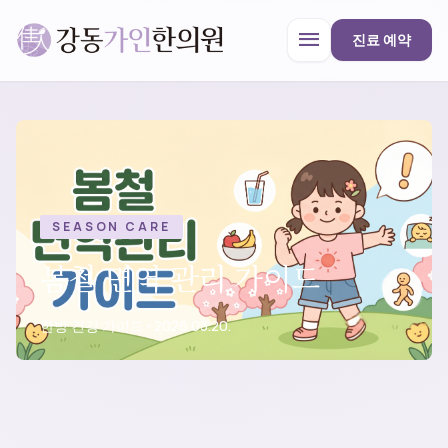
menu
진료 예약
강동가인한의원
close
한의원 안내
SEASON CARE
봄철 면역 관리 가이드
진료과목
한방 건강 가이드
•
2026.03.20.
프로모션